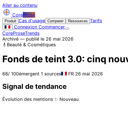
Aller au contenu
Core
Prose
Cas d'usage
Tarifs
Produit
Comparer
Ressources
Connexion
Commencer
CoreProse
Trends
Archivé — publié le 26 mai 2026
💄
Beauté & Cosmétiques
Fonds de teint 3.0: cinq nou
68
/ 100
émergent
1 sources
FR
26 mai 2026
Signal de tendance
Évolution des mentions
✨ Nouveau