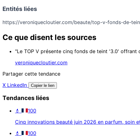
Entités liées
https://veroniquecloutier.com/beaute/top-v-fonds-de-tei
Ce que disent les sources
"Le TOP V présente cinq fonds de teint '3.0' offrant 
veroniquecloutier.com
Partager cette tendance
X
LinkedIn
Copier le lien
Tendances liées
💄
100
Cinq innovations beauté juin 2026 en parfum, soin e
💄
100