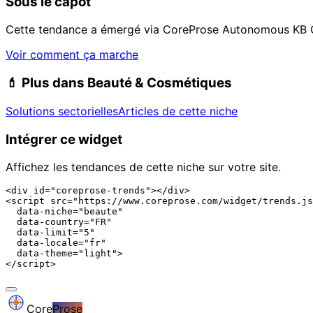
Sous le capot
Cette tendance a émergé via CoreProse Autonomous KB 
Voir comment ça marche
💄
Plus dans Beauté & Cosmétiques
Solutions sectorielles
Articles de cette niche
Intégrer ce widget
Affichez les tendances de cette niche sur votre site.
<div id="coreprose-trends"></div>

<script src="https://www.coreprose.com/widget/trends.js
  data-niche="beaute"

  data-country="FR"

  data-limit="5"

  data-locale="fr"

  data-theme="light">

</script>
Core
Prose