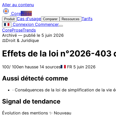
Aller au contenu
Core
Prose
Cas d'usage
Tarifs
Produit
Comparer
Ressources
Connexion
Commencer
CoreProse
Trends
Archivé — publié le 5 juin 2026
⚖️
Droit & Juridique
Effets de la loi n°2026-403 
100
/ 100
en hausse
14 sources
FR
5 juin 2026
Aussi détecté comme
· Conséquences de la loi de simplification de la vi
Signal de tendance
Évolution des mentions
✨ Nouveau